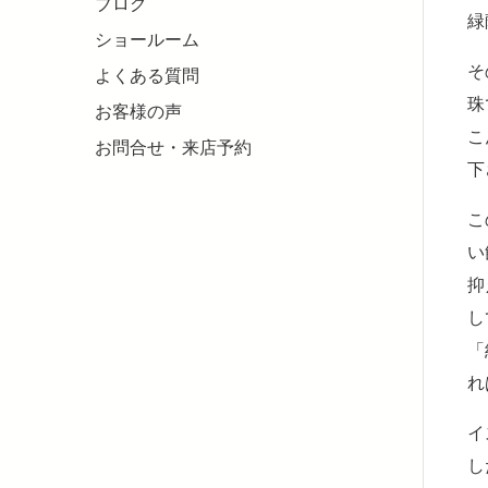
ブログ
緑
ショールーム
そ
よくある質問
珠
お客様の声
こ
お問合せ・来店予約
下
こ
い
抑
し
「
れ
イ
し