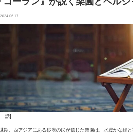
『コーラン』が説く楽園とペルシ
2024.06.17
第 話]
世期、西アジアにある砂漠の民が信じた楽園は、水豊かな緑と