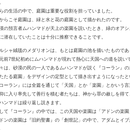
。
らの生活の中で、庭園は重要な役割を担っていました。
からこそ庭園は、緑と水と花の庭園として描かれたのです。
漠の預言者ムハンマドが天上の楽園を説いたとき、緑のオアシ
に潜在していたことは十分に推察できることです。
ルシャ絨毯のメダリオンは、もとは庭園の池を描いたものであ
元前7世紀初めにムハンマドが現れて熱心に天国への道を説い
々は、砂漠の民の一人であるムハンマドが説く『コーラン』の
たたる庭園」をデザインの定型として描き出すようになったと
コーラン』には全篇を通じて「天国」とか「楽園」とかいう言
仰に入り率先して善行を積む者たちは、神から罪の赦しを得て
ハンマドは繰り返し説きます。
して『コーラン』の中では、この天国や楽園は「アドンの楽園
ドンの楽園は『旧約聖書』の「創世記」の中で、アダムとイブ
。