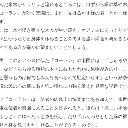
んだ泉水がサラサラと流れるところには、自ずから緑の草や木
コーラン』が説く楽園は、また「見はるかす緑の園」とか「緑
す。
こは「水が湧き種々な木々が生い茂る」オアシスにそっくりで
々はゆったりと身体を休めることのできる濃い緑陰を与えるも
々である方が遥かに望ましいことでしょう。
実、このオアシスに似た『コーラン』の楽園には、「しゅろや
」など「あらゆる種類の木々に枝もたわわに果物がみのり」、
と思うものは何でもみんな食べられて勘定いらず」という好条
漠の民の心の底にある強い憧れに力強く訴えた見事な説得です
に『コーラン』は、信者の肉体上の快楽までをも加えて、来世
虔な信者が楽園に入ることを許されると、彼らは「涼しい木蔭
ふしど）にゆったりと身を托し」たり「ふんわりとした緑の褥
りと身を凭（もた）せることができる」のです。