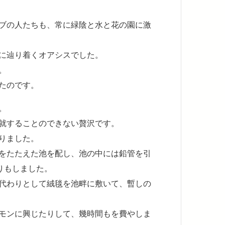
ブの人たちも、常に緑陰と水と花の園に激
に辿り着くオアシスでした。
。
たのです。
。
就することのできない贅沢です。
りました。
をたたえた池を配し、池の中には鉛管を引
りもしました。
代わりとして絨毯を池畔に敷いて、暫しの
モンに興じたりして、幾時間もを費やしま