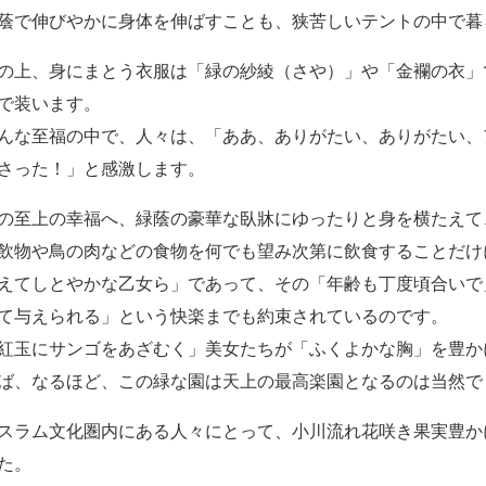
蔭で伸びやかに身体を伸ばすことも、狭苦しいテントの中で暮
の上、身にまとう衣服は「緑の紗綾（さや）」や「金襴の衣」
で装います。
んな至福の中で、人々は、「ああ、ありがたい、ありがたい、
さった！」と感激します。
の至上の幸福へ、緑蔭の豪華な臥牀にゆったりと身を横たえて
飲物や鳥の肉などの食物を何でも望み次第に飲食することだけ
えてしとやかな乙女ら」であって、その「年齢も丁度頃合いで
て与えられる」という快楽までも約束されているのです。
紅玉にサンゴをあざむく」美女たちが「ふくよかな胸」を豊か
ば、なるほど、この緑な園は天上の最高楽園となるのは当然で
スラム文化圏内にある人々にとって、小川流れ花咲き果実豊か
た。