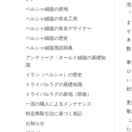
澄
ペルシャ絨毯の産地
『
ペルシャ絨毯の有名工房
ま
ペルシャ絨毯の有名デザイナー
そ
ペルシャ絨毯の歴史
木
ペルシャ絨毯用語辞典
数
アンティーク・オールド絨毯の基礎知
事
識
ロ
イラン（ペルシャ）の歴史
い
トライバルラグの基礎知識
砂
トライバルラグの産地（部族）
更
一流の職人によるメンテナンス
敬
特定商取引法に基づく表記
（
お知らせ
た