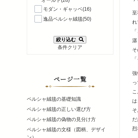
オールド(28)
モダン・ギャッベ(16)
至
逸品ペルシャ絨毯(50)
れ
「
絞り込む
潺
条件クリア
そ
「
強
ページ一覧
っ
こ
ペルシャ絨毯の基礎知識
は
ペルシャ絨毯の正しい選び方
そ
ペルシャ絨毯の偽物の見分け方
だ
烈
ペルシャ絨毯の文様（図柄、デザイ
ン）