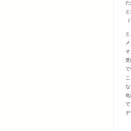
だ
と
（
と
メ
そ
受
て
こ
な
化
で
デ