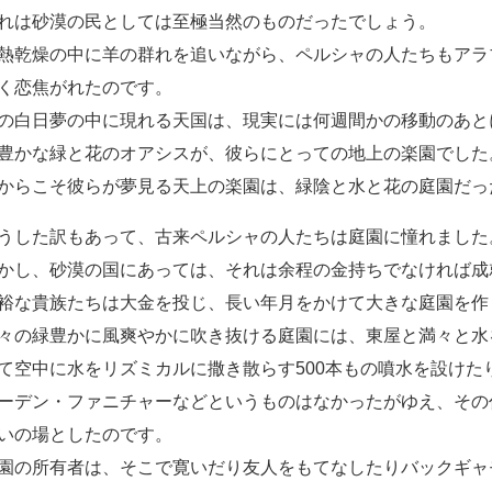
れは砂漠の民としては至極当然のものだったでしょう。
熱乾燥の中に羊の群れを追いながら、ペルシャの人たちもアラ
く恋焦がれたのです。
の白日夢の中に現れる天国は、現実には何週間かの移動のあと
豊かな緑と花のオアシスが、彼らにとっての地上の楽園でした
からこそ彼らが夢見る天上の楽園は、緑陰と水と花の庭園だっ
うした訳もあって、古来ペルシャの人たちは庭園に憧れました
かし、砂漠の国にあっては、それは余程の金持ちでなければ成
裕な貴族たちは大金を投じ、長い年月をかけて大きな庭園を作
々の緑豊かに風爽やかに吹き抜ける庭園には、東屋と満々と水
て空中に水をリズミカルに撒き散らす500本もの噴水を設けた
ーデン・ファニチャーなどというものはなかったがゆえ、その
いの場としたのです。
園の所有者は、そこで寛いだり友人をもてなしたりバックギャ