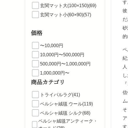
す
玄関マット大(100×150)(69)
彼
玄関マット小(60×90)(57)
だ
砂
価格
的
〜10,000円
ペ
10,000円〜500,000円
紀
500,000円〜1,000,000円
人
1,000,000円〜
し
商品カテゴリ
『
信
トライバルラグ(41)
ム
ペルシャ絨毯 ウール(119)
そ
ペルシャ絨毯 シルク(68)
ア
ペルシャ絨毯アンティーク・
す