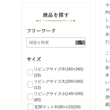
そ
灼
商品を探す
し
そ
フリーワード
水
だ
こ
サイズ
し
富
リビングサイズ中(160×260)
木
(29)
リビングサイズ大(200×300)
い
(13)
ガ
リビングサイズ小(140×200)
憩
(80)
庭
玄関マット中(80×120)(59)