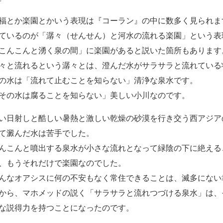
福とか楽園とかいう表現は『コーラン』の中に数多く見られま
ているのが「潺々（せんせん）と河水の流れる楽園」という表
こんこんと湧く泉の間」に楽園があると説いた箇所もあります
々と流れるという潺々とは、澄んだ水がサラサラと流れている
の水は「流れて止むことを知らない」清浄な泉水です。
その水は腐ることを知らない」美しい小川なのです。
い日射しと酷しい暑熱と激しい乾燥の砂漠を行き交う西アジア
て澱んだ水は苦手でした。
んこんと噴出する泉水が小さな流れとなって緑陰の下に絶える
、もうそれだけで楽園なのでした。
んなオアシスに何の不安もなく常住できることは、滅多にない
から、マホメッドの説く「サラサラと流れつづける泉水」は、
な説得力を持つことになったのです。