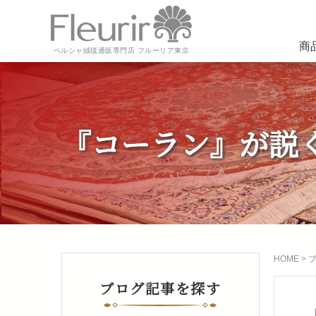
商
ペルシャ絨毯通販専門店 フルーリア東京
『コーラン』が説
HOME
>
ブログ記事を探す