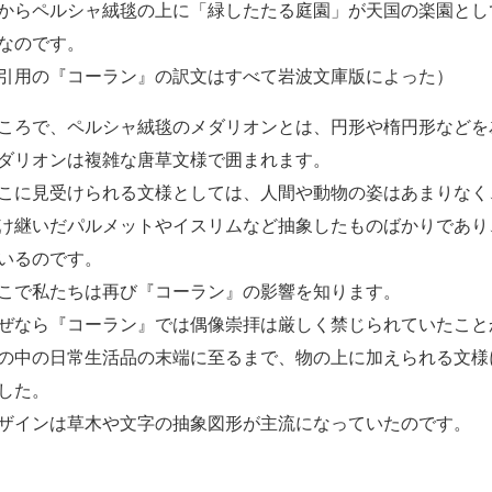
からペルシャ絨毯の上に「緑したたる庭園」が天国の楽園とし
なのです。
引用の『コーラン』の訳文はすべて岩波文庫版によった）
ころで、ペルシャ絨毯のメダリオンとは、円形や楕円形などを
ダリオンは複雑な唐草文様で囲まれます。
こに見受けられる文様としては、人間や動物の姿はあまりなく
け継いだパルメットやイスリムなど抽象したものばかりであり
いるのです。
こで私たちは再び『コーラン』の影響を知ります。
ぜなら『コーラン』では偶像崇拝は厳しく禁じられていたこと
の中の日常生活品の末端に至るまで、物の上に加えられる文様
した。
ザインは草木や文字の抽象図形が主流になっていたのです。