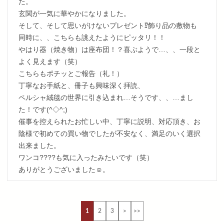
た。
玄関が一気に華やかになりました。
そして、そして思いがけないプレゼント⁉︎飾り品の敷物も
同時に、、こちらも誂えたようにピッタリ！！
やはり器（焼き物）は座布団！？喜ぶようで…、、一段と
よく見えます（笑）
こちらもポチッとご報告（礼！）
丁寧なお手紙と、冊子も興味深く拝読、
ペルシャ絨毯の世界に引き込まれ…そうです、、…まし
た！です(^◇^;)
催事を控えられたお忙しい中、丁寧に説明、対応頂き、お
陰様で初めての買い物でしたが不安なく、満足のいく選択
出来ました。
ワンコ????も気に入ったみたいです（笑）
ありがとうございました☺️。
1
2
3
>
>>