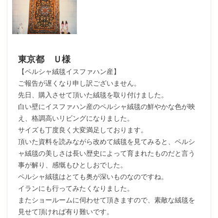
東京都 Ｕ様
【ペルシャ絨毯イスファハン産】
ご報告が遅くなり申し訳ございません。
先日、購入させて頂いた絨毯を取り付けました。
白い壁にイスファハン産のペルシャ絨毯の鮮やかな色が映
え、格調高いリビングになりました。
サイズも丁度良く大変満足しております。
頂いた資料を読みながら改めて絨毯を見てみると、ペルシ
ャ絨毯の美しさは長い歴史によって育まれたものだと言う
事が解り、感慨もひとしおでした。
ペルシャ絨毯はとても奥が深いものなのですね。
イランにも行ってみたくなりました。
またショールームに伺わせて頂きますので、素敵な絨毯を
見せて頂ければ有り難いです。