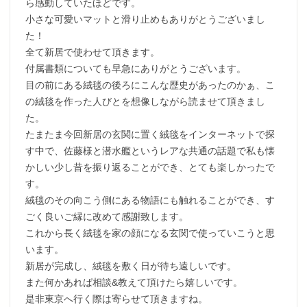
ら感動していたほどです。
小さな可愛いマットと滑り止めもありがとうございまし
た！
全て新居で使わせて頂きます。
付属書類についても早急にありがとうございます。
目の前にある絨毯の後ろにこんな歴史があったのかぁ、こ
の絨毯を作った人びとを想像しながら読ませて頂きまし
た。
たまたま今回新居の玄関に置く絨毯をインターネットで探
す中で、佐藤様と潜水艦というレアな共通の話題で私も懐
かしい少し昔を振り返ることができ、とても楽しかったで
す。
絨毯のその向こう側にある物語にも触れることができ、す
ごく良いご縁に改めて感謝致します。
これから長く絨毯を家の顔になる玄関で使っていこうと思
います。
新居が完成し、絨毯を敷く日が待ち遠しいです。
また何かあれば相談&教えて頂けたら嬉しいです。
是非東京へ行く際は寄らせて頂きますね。