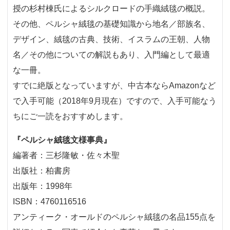
授の杉村棟氏によるシルクロードの手織絨毯の概説。
その他、ペルシャ絨毯の基礎知識から地名／部族名、
デザイン、絨毯の古典、技術、イスラムの王朝、人物
名／その他についての解説もあり、入門編として最適
な一冊。
すでに絶版となっていますが、中古本ならAmazonなど
で入手可能（2018年9月現在）ですので、入手可能なう
ちにご一読をおすすめします。
『ペルシャ絨毯文様事典』
編著者：三杉隆敏・佐々木聖
出版社：柏書房
出版年：1998年
ISBN：4760116516
アンティーク・オールドのペルシャ絨毯の名品155点を