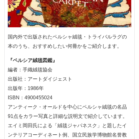
国内外で出版されたペルシャ絨毯・トライバルラグの
本のうち、おすすめしたい何冊かをご紹介します。
『ペルシア絨毯図鑑』
編者：手織絨毯協会
出版社：アートダイジェスト
出版年：1986年
ISBN：4900455024
アンティーク・オールドを中心にペルシャ絨毯の名品
91点をカラー写真と詳細な説明文で紹介しています。
エイミ岡田氏による「絨毯ジャパネスク」と題したイ
ンテリアコーディネート例、国立民族学博物館名誉教