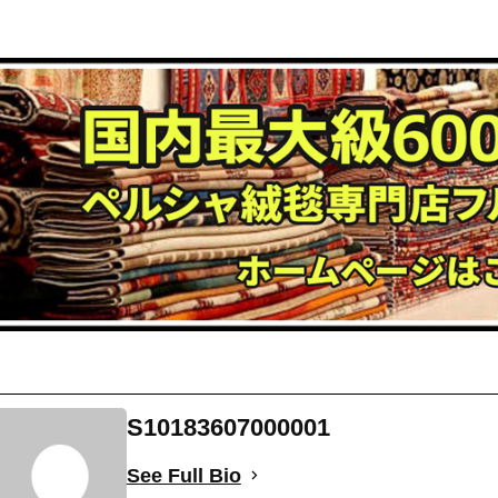
S10183607000001
See Full Bio