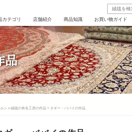
品カテゴリ
店舗紹介
商品知識
お買い物ガイド
作品
ペルシャ絨毯の有名工房の作品
>
タギー・ババイの作品