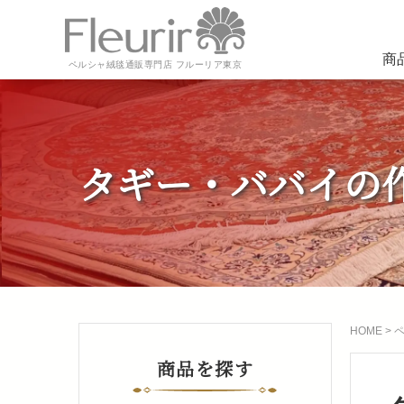
商
ペルシャ絨毯通販専門店 フルーリア東京
タギー・ババイの
HOME
>
商品を探す