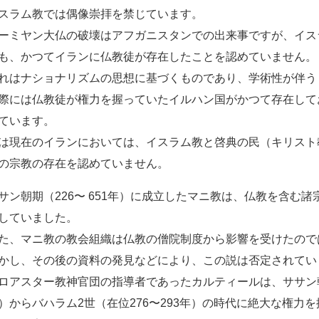
スラム教では偶像崇拝を禁じています。
ーミヤン大仏の破壊はアフガニスタンでの出来事ですが、イス
も、かつてイランに仏教徒が存在したことを認めていません。
れはナショナリズムの思想に基づくものであり、学術性が伴う
際には仏教徒が権力を握っていたイルハン国がかつて存在して
ています。
は現在のイランにおいては、イスラム教と啓典の民（キリスト
の宗教の存在を認めていません。
サン朝期（226〜 651年）に成立したマニ教は、仏教を含む
していました。
た、マニ教の教会組織は仏教の僧院制度から影響を受けたので
かし、その後の資料の発見などにより、この説は否定されてい
ロアスター教神官団の指導者であったカルティールは、ササン朝君
）からバハラム2世（在位276〜293年）の時代に絶大な権力