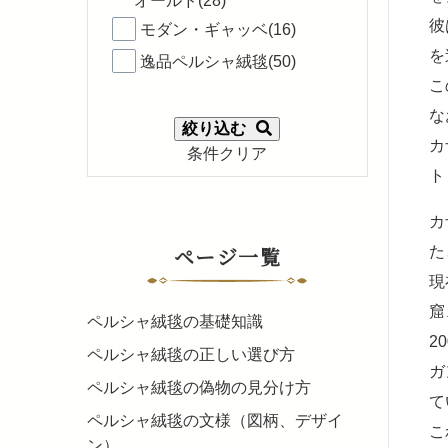
オールド(28)
彼
モダン・ギャッベ(16)
を
逸品ペルシャ絨毯(50)
こ
な
絞り込む
カ
条件クリア
ト
カ
ページ一覧
た
現
窟
ペルシャ絨毯の基礎知識
2
ペルシャ絨毯の正しい選び方
ガ
ペルシャ絨毯の偽物の見分け方
て
ペルシャ絨毯の文様（図柄、デザイ
こ
ン）