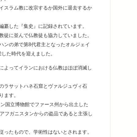
イスラム教に改宗するか国外に退去するか
編纂した『集史』に記録されています。
教徒に並んで仏教徒も協力していました。
ハンの弟で第8代君主となったオルジェイ
繁栄した時代を迎えました。
によってイランにおける仏教はほぼ消滅し
のラサットハネ石窟とヴァルジュヴィ石
ります。
ラン国立博物館でファース州から出土した
はアフガニスタンからの盗品であると主張し
従ったもので、学術性はないとされます。