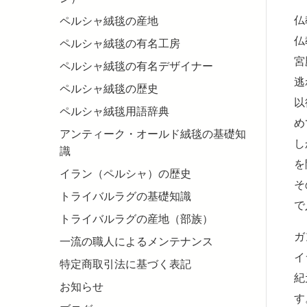
仏
ペルシャ絨毯の産地
仏
ペルシャ絨毯の有名工房
宮
ペルシャ絨毯の有名デザイナー
逃
ペルシャ絨毯の歴史
以
ペルシャ絨毯用語辞典
め
アンティーク・オールド絨毯の基礎知
し
識
を
イラン（ペルシャ）の歴史
そ
トライバルラグの基礎知識
で
トライバルラグの産地（部族）
ガ
一流の職人によるメンテナンス
イ
特定商取引法に基づく表記
紀
お知らせ
す