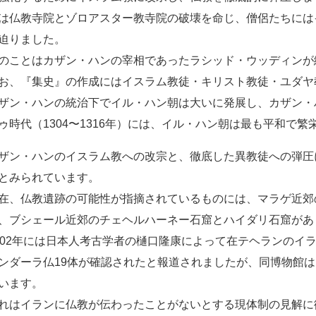
は仏教寺院とゾロアスター教寺院の破壊を命じ、僧侶たちには
迫りました。
のことはカザン・ハンの宰相であったラシッド・ウッディンが
お、『集史』の作成にはイスラム教徒・キリスト教徒・ユダヤ
ザン・ハンの統治下でイル・ハン朝は大いに発展し、カザン・
ゥ時代（1304〜1316年）には、イル・ハン朝は最も平和で
ザン・ハンのイスラム教への改宗と、徹底した異教徒への弾圧
とみられています。
在、仏教遺跡の可能性が指摘されているものには、マラゲ近郊
、ブシェール近郊のチェヘルハーネー石窟とハイダリ石窟があ
002年には日本人考古学者の樋口隆康によって在テヘランのイ
ンダーラ仏19体が確認されたと報道されましたが、同博物館
います。
れはイランに仏教が伝わったことがないとする現体制の見解に