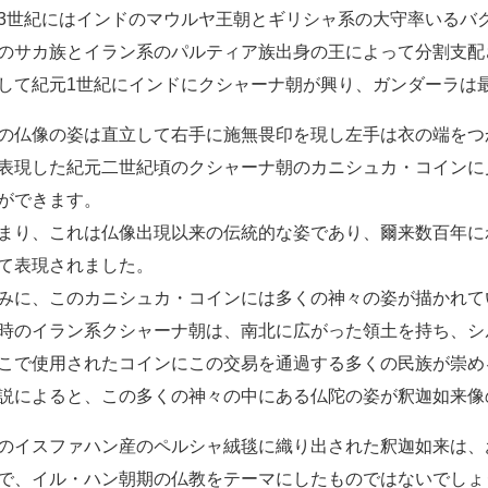
3世紀にはインドのマウルヤ王朝とギリシャ系の大守率いるバ
のサカ族とイラン系のパルティア族出身の王によって分割支配
して紀元1世紀にインドにクシャーナ朝が興り、ガンダーラは
の仏像の姿は直立して右手に施無畏印を現し左手は衣の端をつ
表現した紀元二世紀頃のクシャーナ朝のカニシュカ・コインに
ができます。
まり、これは仏像出現以来の伝統的な姿であり、爾来数百年に
て表現されました。
みに、このカニシュカ・コインには多くの神々の姿が描かれて
時のイラン系クシャーナ朝は、南北に広がった領土を持ち、シ
こで使用されたコインにこの交易を通過する多くの民族が崇め
説によると、この多くの神々の中にある仏陀の姿が釈迦如来像
のイスファハン産のペルシャ絨毯に織り出された釈迦如来は、
で、イル・ハン朝期の仏教をテーマにしたものではないでしょ