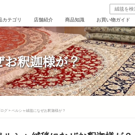
品カテゴリ
店舗紹介
商品知識
お買い物ガイド
ぜお釈迦様が？
ブログ
>
ペルシャ絨毯になぜお釈迦様が？