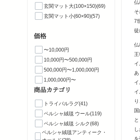
仏
玄関マット大(100×150)(69)
そ
玄関マット小(60×90)(57)
7
徒
価格
仏
〜10,000円
王
10,000円〜500,000円
イ
500,000円〜1,000,000円
あ
1,000,000円〜
イ
商品カテゴリ
イ
り
トライバルラグ(41)
国
ペルシャ絨毯 ウール(119)
と
ペルシャ絨毯 シルク(68)
し
ペルシャ絨毯アンティーク・
を