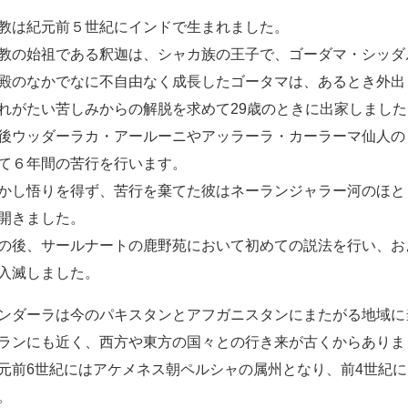
教は紀元前５世紀にインドで生まれました。
教の始祖である釈迦は、シャカ族の王子で、ゴーダマ・シッダ
殿のなかでなに不自由なく成長したゴータマは、あるとき外出
れがたい苦しみからの解脱を求めて29歳のときに出家しました
後ウッダーラカ・アールーニやアッラーラ・カーラーマ仙人の
て６年間の苦行を行います。
かし悟りを得ず、苦行を棄てた彼はネーランジャラー河のほと
開きました。
の後、サールナートの鹿野苑において初めての説法を行い、お
入滅しました。
ンダーラは今のパキスタンとアフガニスタンにまたがる地域に
ランにも近く、西方や東方の国々との行き来が古くからありま
元前6世紀にはアケメネス朝ペルシャの属州となり、前4世紀
。