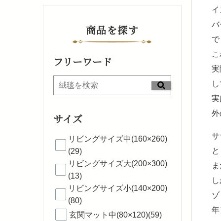
イ
バ
商品を探す
で
こ
フリーワード
実
し
実
外
サイズ
サ
リビングサイズ中(160×260)
と
(29)
リビングサイズ大(200×300)
ま
(13)
し
リビングサイズ小(140×200)
ゾ
(80)
年
玄関マット中(80×120)(59)