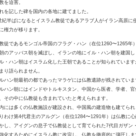
教を迫害。
れを記した碑を国内の各地に建てました。
世紀半ばになるとイスラム教徒であるアラブ人がイラン高原に
に権力が移ります。
教徒であるモンゴル帝国のフラグ・ハン（在位1260〜1265
朝のアッバス朝を滅ぼし、イランの地にイル・ハン朝を建国し
ル・ハン朝はイスラム化した王朝であることが知られています
まり語られません。
ルハン朝最初の都であったマラゲには仏教遺跡が残されていま
ルハン朝にはインドやトルキスタン、中国から医者、学者、官
、その中に仏教徒も含まれていたと考えられます。
内には多くの仏教施設が建設され、中国風の建造物も建てられ
りわけ第4代君主のアルグン（在位1284〜1291年）は仏教
かし、アイグンの息子で仏教徒として育てられた7代目ガザン・ハ
強化するためにイスラム教に改宗し、仏教を徹底的に弾圧しま