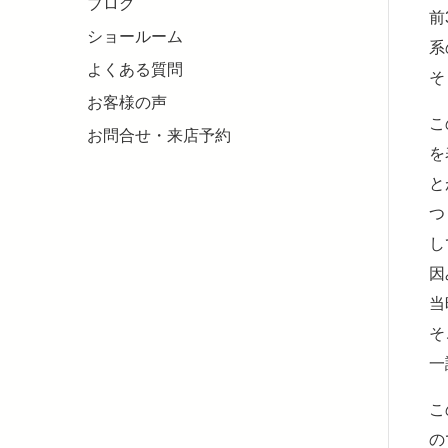
ブログ
前
ショールーム
系
よくある質問
そ
お客様の声
こ
お問合せ・来店予約
を
と
つ
し
因
当
そ
一
こ
の