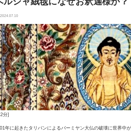
ペルシャ絨毯になぜお釈迦様が？
2024.07.10
要2分]
001年に起きたタリバンによるバーミヤン大仏の破壊に世界中