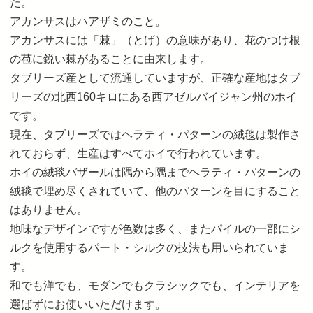
た。
アカンサスはハアザミのこと。
アカンサスには「棘」（とげ）の意味があり、花のつけ根
の苞に鋭い棘があることに由来します。
タブリーズ産として流通していますが、正確な産地はタブ
リーズの北西160キロにある西アゼルバイジャン州のホイ
です。
現在、タブリーズではヘラティ・パターンの絨毯は製作さ
れておらず、生産はすべてホイで行われています。
ホイの絨毯バザールは隅から隅までヘラティ・パターンの
絨毯で埋め尽くされていて、他のパターンを目にすること
はありません。
地味なデザインですが色数は多く、またパイルの一部にシ
ルクを使用するパート・シルクの技法も用いられていま
す。
和でも洋でも、モダンでもクラシックでも、インテリアを
選ばずにお使いいただけます。