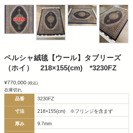
ペルシャ絨毯【ウール】タブリーズ
（ホイ） 218×155(cm) *3230FZ
¥
770,000
(税込)
在庫切れ
品番
3230FZ
寸法
218×155(cm) ※フリンジを含まず
厚み
9.7mm