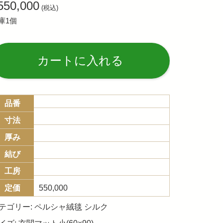
550,000
(税込)
庫1個
Alternative:
カートに入れる
品番
寸法
厚み
結び
工房
定価
550,000
テゴリー:
ペルシャ絨毯 シルク