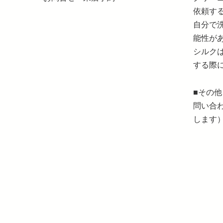
依頼す
自分で
能性が
シルク
する際
■その
問い合
します