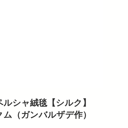
ペルシャ絨毯【シルク】
クム（ガンバルザデ作）