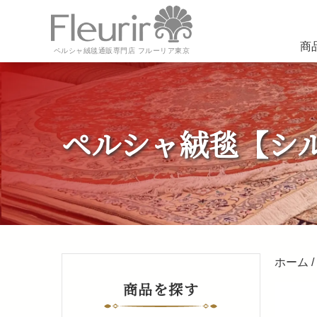
商
ペルシャ絨毯通販専門店 フルーリア東京
ペルシャ絨毯【シ
ホーム
/
商品を探す