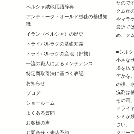
たので
ペルシャ絨毯用語辞典
クム産
アンティーク・オールド絨毯の基礎知
やマラ
識
最近で
イラン（ペルシャ）の歴史
め、ク
トライバルラグの基礎知識
■シル
トライバルラグの産地（部族）
小さな
一流の職人によるメンテナンス
埃を払
特定商取引法に基づく表記
何かを
お知らせ
の後、
洗剤は
ブログ
その画
ショールーム
ドライ
よくある質問
シミが
お客様の声
さい。
クリー
お問合せ・来店予約