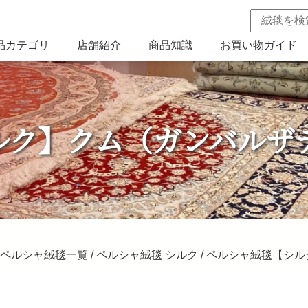
品カテゴリ
店舗紹介
商品知識
お買い物ガイド
ルク】クム（ガンバルザ
ペルシャ絨毯一覧
/
ペルシャ絨毯 シルク
/ ペルシャ絨毯【シ