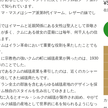
¥
して知られています。
在
ィマ・マスメはシーア派第8代イマーム、レザーの妹でし
派ではイマームと近親関係にある女性は聖人として崇敬さ
とが多く、クムにある彼女の霊廟には毎年、何千人もの信
れます。
クムはイラン革命において重要な役割を果たしたことでも
す。
うに宗教色の強いクムの町に絨毯産業が興ったのは、1930
半のことでした。
地であるクムの絨毯産業を牽引したのは、近くのカシャー
移住してきた絨毯商たちです。
イラン全土の部族を含むあらゆる絨毯産地のデザインを採
クム独自のスタイルを生み出してゆきました。
0年代に入るとオール・シルクの絨毯が製作され始め、やがて
カ
シルク絨毯の産地として世界的に名を知られるようになっ