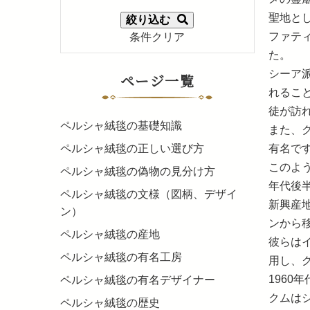
聖地と
絞り込む
ファテ
条件クリア
た。
シーア
ページ一覧
れるこ
徒が訪
ペルシャ絨毯の基礎知識
また、
有名で
ペルシャ絨毯の正しい選び方
このよ
ペルシャ絨毯の偽物の見分け方
年代後
ペルシャ絨毯の文様（図柄、デザイ
新興産
ン）
ンから
ペルシャ絨毯の産地
彼らは
ペルシャ絨毯の有名工房
用し、
196
ペルシャ絨毯の有名デザイナー
クムは
ペルシャ絨毯の歴史