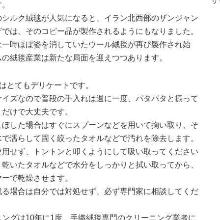
サ
す。
のシルク絨毯が人気になると、イラン北西部のザンジャン
ゲでは、そのコピー品が製作されるようにもなりました。
は一時ほぼ姿を消していたウール絨毯が再び製作され始
ムの絨毯産業は新たな局面を迎えつつあります。
クはとてもデリケートです。
サイズなので普段の手入れは週に一度、パタパタと振って
うだけで大丈夫です。
こぼした場合はすぐにスプーンなどを用いて掬い取り、そ
水で濡らして固く絞ったタオルなどで汚れを除去します。
使用せず、トントンと叩くようにして吸い取ってください
、乾いたタオルなどで水分をしっかりと拭い取ってから、
ヤーで乾燥させます。
残る場合は自分では対処せず、必ず専門家に相談してくだ
ニングは10年に1度、手織絨毯専門のクリーニング業者に