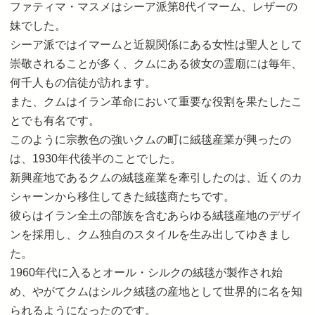
ファティマ・マスメはシーア派第8代イマーム、レザーの
妹でした。
シーア派ではイマームと近親関係にある女性は聖人として
崇敬されることが多く、クムにある彼女の霊廟には毎年、
何千人もの信徒が訪れます。
また、クムはイラン革命において重要な役割を果たしたこ
とでも有名です。
このように宗教色の強いクムの町に絨毯産業が興ったの
は、1930年代後半のことでした。
新興産地であるクムの絨毯産業を牽引したのは、近くのカ
シャーンから移住してきた絨毯商たちです。
彼らはイラン全土の部族を含むあらゆる絨毯産地のデザイ
ンを採用し、クム独自のスタイルを生み出してゆきまし
た。
1960年代に入るとオール・シルクの絨毯が製作され始
め、やがてクムはシルク絨毯の産地として世界的に名を知
られるようになったのです。