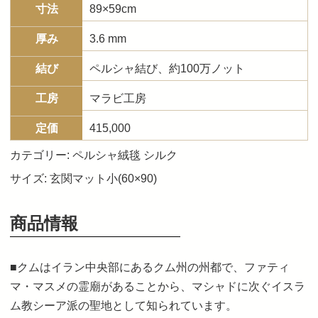
寸法
89×59cm
厚み
3.6 mm
結び
ペルシャ結び、約100万ノット
工房
マラビ工房
定価
415,000
カテゴリー:
ペルシャ絨毯 シルク
サイズ:
玄関マット小(60×90)
商品情報
■クムはイラン中央部にあるクム州の州都で、ファティ
マ・マスメの霊廟があることから、マシャドに次ぐイスラ
ム教シーア派の聖地として知られています。