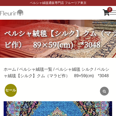
ペルシャ絨毯通販専門店 フルーリア東京
0
ペルシャ絨毯【シルク】クム（マ
ビ作） 89×59(cm) *3048
ホーム
/
ペルシャ絨毯一覧
/
ペルシャ絨毯 シルク
/ ペルシ
ャ絨毯【シルク】クム（マラビ作） 89×59(cm) *3048
元
現
セール
の
在
価
の
格
価
は
格