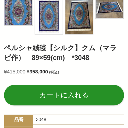
ペルシャ絨毯【シルク】クム（マラ
ビ作） 89×59(cm) *3048
¥
415,000
¥
358,000
(税込)
Al
カートに入れる
品番
3048