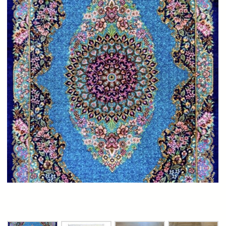
¥415,000
は
で
¥358,000
し
で
た。
す。