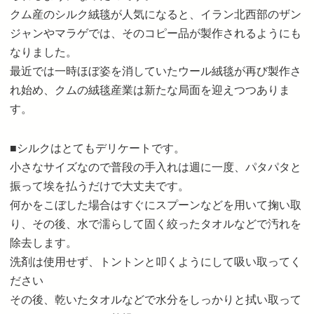
クム産のシルク絨毯が人気になると、イラン北西部のザン
ジャンやマラゲでは、そのコピー品が製作されるようにも
なりました。
最近では一時ほぼ姿を消していたウール絨毯が再び製作さ
れ始め、クムの絨毯産業は新たな局面を迎えつつありま
す。
■シルクはとてもデリケートです。
小さなサイズなので普段の手入れは週に一度、パタパタと
振って埃を払うだけで大丈夫です。
何かをこぼした場合はすぐにスプーンなどを用いて掬い取
り、その後、水で濡らして固く絞ったタオルなどで汚れを
除去します。
洗剤は使用せず、トントンと叩くようにして吸い取ってく
ださい
その後、乾いたタオルなどで水分をしっかりと拭い取って