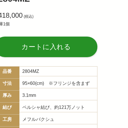
418,000
(税込)
庫1個
Alternative:
カートに入れる
品番
2804MZ
寸法
95×60(cm) ※フリンジを含まず
厚み
3.1mm
結び
ペルシャ結び、約121万ノット
工房
メフルバクシュ