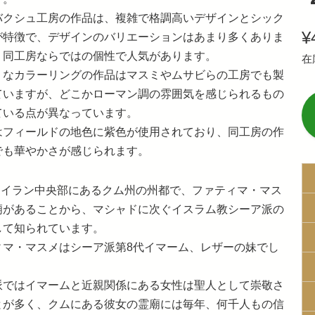
バクシュ工房の作品は、複雑で格調高いデザインとシック
¥
が特徴で、デザインのバリエーションはあまり多くありま
、同工房ならではの個性で人気があります。
在
うなカラーリングの作品はマスミやムサビらの工房でも製
ていますが、どこかローマン調の雰囲気を感じられるもの
ている点が異なっています。
はフィールドの地色に紫色が使用されており、同工房の作
でも華やかさが感じられます。
ムはイラン中央部にあるクム州の州都で、ファティマ・マス
廟があることから、マシャドに次ぐイスラム教シーア派の
して知られています。
ィマ・マスメはシーア派第8代イマーム、レザーの妹でし
派ではイマームと近親関係にある女性は聖人として崇敬さ
とが多く、クムにある彼女の霊廟には毎年、何千人もの信