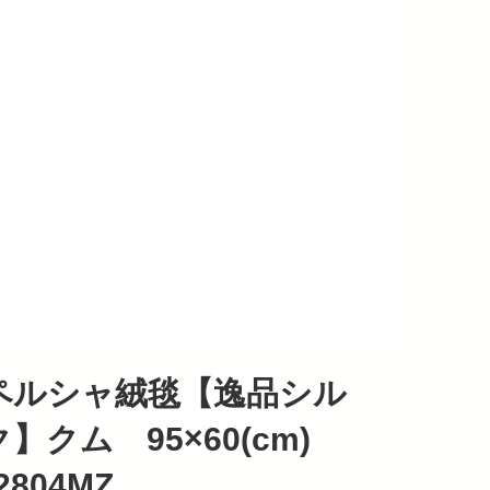
ペルシャ絨毯【逸品シル
ク】クム 95×60(cm)
2804MZ