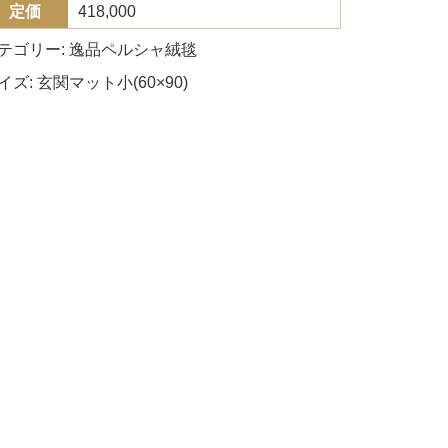
定価
418,000
テゴリー:
逸品ペルシャ絨毯
イズ:
玄関マット小(60×90)