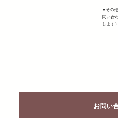
⚫︎そ
問い合
します
お問い