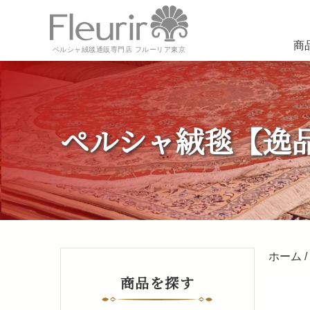
商
ペルシャ絨毯通販専門店 フルーリア東京
ペルシャ絨毯【逸品シ
ホーム
/
商品を探す