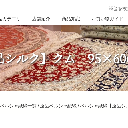
品カテゴリ
店舗紹介
商品知識
お買い物ガイド
ルク】クム 95×60(c
ペルシャ絨毯一覧
/
逸品ペルシャ絨毯
/ ペルシャ絨毯【逸品シルク