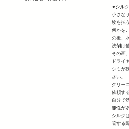
⚫︎シル
小さな
埃を払
何かを
の後、
洗剤は
その画
ドライ
シミが
さい。
クリー
依頼す
自分で
能性が
シルク
管する