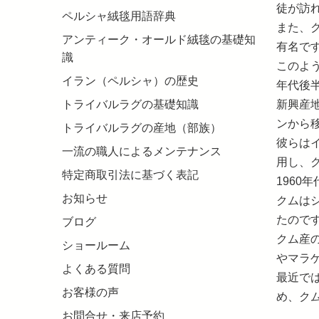
徒が訪
ペルシャ絨毯用語辞典
また、
アンティーク・オールド絨毯の基礎知
有名で
識
このよ
イラン（ペルシャ）の歴史
年代後
新興産
トライバルラグの基礎知識
ンから
トライバルラグの産地（部族）
彼らは
一流の職人によるメンテナンス
用し、
特定商取引法に基づく表記
196
お知らせ
クムは
たので
ブログ
クム産
ショールーム
やマラ
よくある質問
最近で
お客様の声
め、ク
お問合せ・来店予約