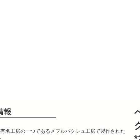
情報
ムの有名工房の一つであるメフルバクシュ工房で製作された
*
す。