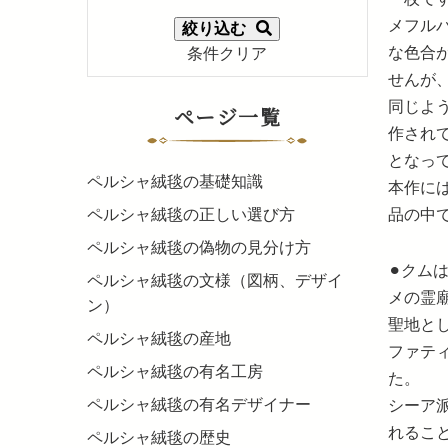
メフル
絞り込む
な色合
条件クリア
せんが
同じよ
ページ一覧
作され
となっ
ペルシャ絨毯の基礎知識
本作に
品の中
ペルシャ絨毯の正しい選び方
ペルシャ絨毯の偽物の見分け方
⚫︎ク
ペルシャ絨毯の文様（図柄、デザイ
メの霊
ン）
聖地と
ペルシャ絨毯の産地
ファテ
ペルシャ絨毯の有名工房
た。
ペルシャ絨毯の有名デザイナー
シーア
れるこ
ペルシャ絨毯の歴史