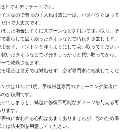
クはとてもデリケートです。
サイズなので普段の手入れは週に一度、パタパタと振って
うだけで大丈夫です。
こぼした場合はすぐにスプーンなどを用いて掬い取り、そ
水で濡らして固く絞ったタオルなどで汚れを除去します。
使用せず、トントンと叩くようにして吸い取ってください
、乾いたタオルなどで水分をしっかりと拭い取ってから、
ヤーで乾燥させます。
残る場合は自分では対処せず、必ず専門家に相談してくだ
ニングは10年に1度、手織絨毯専門のクリーニング業者に
るのが鉄則です。
洗ってしまうと、絨毯に修復不可能なダメージを与える可
あります。
は害虫に食われる心配はあまりありませんが、念のため保
際には防虫剤を用意してください。