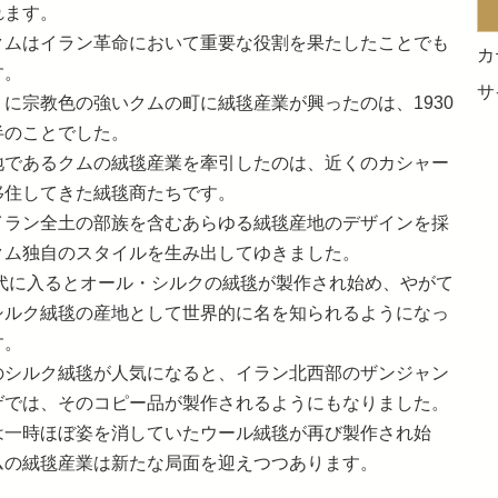
れます。
クムはイラン革命において重要な役割を果たしたことでも
カ
す。
サ
うに宗教色の強いクムの町に絨毯産業が興ったのは、1930
半のことでした。
地であるクムの絨毯産業を牽引したのは、近くのカシャー
移住してきた絨毯商たちです。
イラン全土の部族を含むあらゆる絨毯産地のデザインを採
クム独自のスタイルを生み出してゆきました。
0年代に入るとオール・シルクの絨毯が製作され始め、やがて
シルク絨毯の産地として世界的に名を知られるようになっ
す。
のシルク絨毯が人気になると、イラン北西部のザンジャン
ゲでは、そのコピー品が製作されるようにもなりました。
は一時ほぼ姿を消していたウール絨毯が再び製作され始
ムの絨毯産業は新たな局面を迎えつつあります。