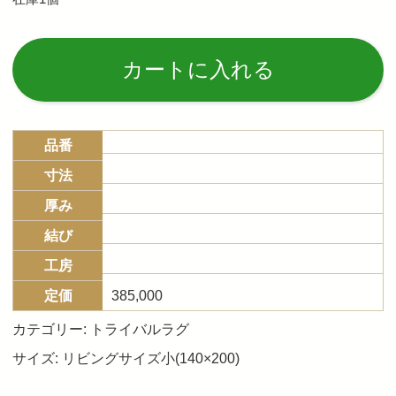
Al
カートに入れる
品番
寸法
厚み
結び
工房
定価
385,000
カテゴリー:
トライバルラグ
サイズ:
リビングサイズ小(140×200)