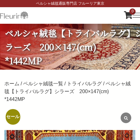
ペルシャ絨毯通販専門店 フルーリア東京
0
ペルシャ絨毯【トライバルラグ】
ラーズ 200×147(cm)
*1442MP
ホーム
/
ペルシャ絨毯一覧
/
トライバルラグ
/ ペルシャ絨
毯【トライバルラグ】シラーズ 200×147(cm)
*1442MP
元
現
セール
の
在
価
の
格
価