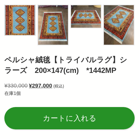
ペルシャ絨毯【トライバルラグ】シ
ラーズ 200×147(cm) *1442MP
¥
330,000
¥
297,000
(税込)
在庫1個
Al
カートに入れる