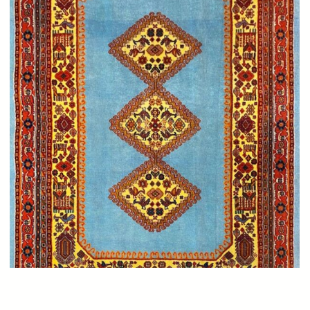
は
格
¥330,000
は
で
¥297,000
し
で
た。
す。