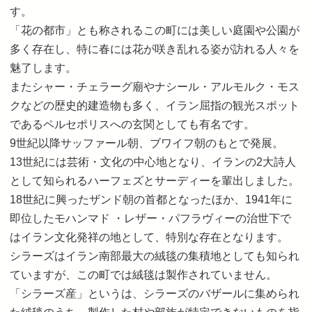
す。
「花の都市」とも称されるこの町には美しい庭園や公園が
多く存在し、特に春には花が咲き乱れる姿が訪れる人々を
魅了します。
またシャー・チェラーグ廟やナシール・アルモルク・モス
クなどの歴史的建造物も多く、イラン屈指の観光スポット
であるペルセポリスへの玄関としても有名です。
9世紀以降サッファール朝、ブワイフ朝のもとで発展。
13世紀には芸術・文化の中心地となり、イランの2大詩人
として知られるハーフェズとサーディーを輩出しました。
18世紀に興ったザンド朝の首都となったほか、1941年に
即位したモハンマド ・レザー・パフラヴィーの治世下で
はイラン文化発祥の地として、特別な存在となります。
シラーズはイラン南部最大の絨毯の集積地としても知られ
ていますが、この町では絨毯は製作されていません。
「シラーズ産」というは、シラーズのバザールに集められ