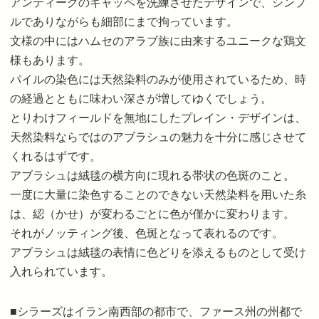
アンティークのギャッベを洗練させたデザインで、シンプ
ルでありながらも細部にまで拘っています。
文様の中にはハムセのアラブ族に由来するユニークな鶏文
様もあります。
パイルの染色には天然染料のみが使用されているため、時
の経過とともに味わい深さが増してゆくでしょう。
とりわけフィールドを無地にしたプレイン・デザインは、
天然染料ならではのアブラシュの魅力を十分に感じさせて
くれるはずです。
アブラシュは絨毯の横方向に現れる帯状の色斑のこと。
一度に大量に染色することのできない天然染料を用いた糸
は、綛（かせ）が変わるごとに色が僅かに変わります。
それがノッティング後、色斑となって表れるのです。
アブラシュは絨毯の表情に色どりを添えるものとして受け
入れられています。
■シラーズはイラン南西部の都市で、ファース州の州都で