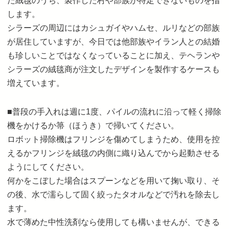
た絨毯のうち、製作した村や部族が特定できないものを指
します。
シラーズの周辺にはカシュガイやハムセ、ルリなどの部族
が居住していますが、今日では他部族やイラン人との結婚
も珍しいことではなくなっていることに加え、テヘランや
シラーズの絨毯商が注文したデザインを製作するケースも
増えています。
■普段の手入れは週に1度、パイルの流れに沿って軽く掃除
機をかけるか箒（ほうき）で掃いてください。
ロボット掃除機はフリンジを傷めてしまうため、使用を控
えるかフリンジを絨毯の内側に織り込んでから起動させる
ようにしてください。
何かをこぼした場合はスプーンなどを用いて掬い取り、そ
の後、水で濡らして固く絞ったタオルなどで汚れを除去し
ます。
水で薄めた中性洗剤なら使用しても構いませんが、できる