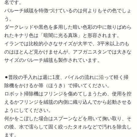
名です。
バルーチ絨毯を特徴づけているのは何よりもその色でしょ
う。
ダークレッドや黒色を多用した暗い色彩の中に散りばめら
れたキナリ色は「暗闇に光る真珠」と形容されます。
イランでは比較的小さなサイズが大半で、3平米以上のも
のはほとんど見かけませんが、アフガニスタンでは大きな
サイズのバルーチ絨毯も製作されています。
⚫︎普段の手入れは週に1度、パイルの流れに沿って軽く掃
除機をかけるか箒（ほうき）で掃いてください。
ロボット掃除機はフリンジを傷めてしまうため、使用を控
えるかフリンジを絨毯の内側に織り込んでから起動させる
ようにしてください。
何かをこぼした場合はスプーンなどを用いて掬い取り、そ
の後、水で濡らして固く絞ったタオルなどで汚れを除去し
ます。