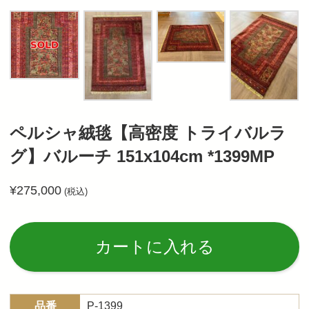
ペルシャ絨毯【高密度 トライバルラ
グ】バルーチ 151x104cm *1399MP
¥
275,000
(税込)
Al
カートに入れる
品番
P-1399