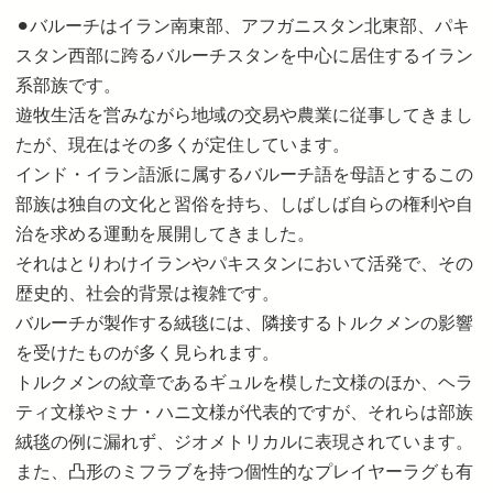
⚫︎バルーチはイラン南東部、アフガニスタン北東部、パキ
スタン西部に跨るバルーチスタンを中心に居住するイラン
系部族です。
遊牧生活を営みながら地域の交易や農業に従事してきまし
たが、現在はその多くが定住しています。
インド・イラン語派に属するバルーチ語を母語とするこの
部族は独自の文化と習俗を持ち、しばしば自らの権利や自
治を求める運動を展開してきました。
それはとりわけイランやパキスタンにおいて活発で、その
歴史的、社会的背景は複雑です。
バルーチが製作する絨毯には、隣接するトルクメンの影響
を受けたものが多く見られます。
トルクメンの紋章であるギュルを模した文様のほか、ヘラ
ティ文様やミナ・ハニ文様が代表的ですが、それらは部族
絨毯の例に漏れず、ジオメトリカルに表現されています。
また、凸形のミフラブを持つ個性的なプレイヤーラグも有