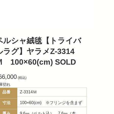
ペルシャ絨毯【トライバ
ルラグ】ヤラメZ-3314
 100×60(cm) SOLD
66,000
(税込)
庫切れ
品番
Z-3314Ｍ
寸法
100×60(cm) ※フリンジを含まず
厚み
9.6㎜（ベルト込）、7.6㎜（本