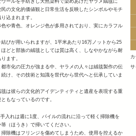
なウールを手紡ぎし天然染料で染めあげたヤラメ絨毯に
牧民の文化的価値観と日常生活を反映したシンボルやモチ
織り込まれます。
赤色や青色、オレンジ色が多用されており、実にカラフル
結びが用いられますが、1平米あたり16万ノットから25
トほどと部族の絨毯としては質は高く、しなやかながら耐
カ
あります。
と都市化の圧力が強まる中、ヤラメの人々は絨毯製作の伝
サ
り続け、その技術と知識を世代から世代へと伝承していま
絨毯は彼らの文化的アイデンティティと遺産を表現する重
段ともなっているのです。
段の手入れは週に1度、パイルの流れに沿って軽く掃除機を
か箒（ほうき）で掃いてください。
ト掃除機はフリンジを傷めてしまうため、使用を控えるか