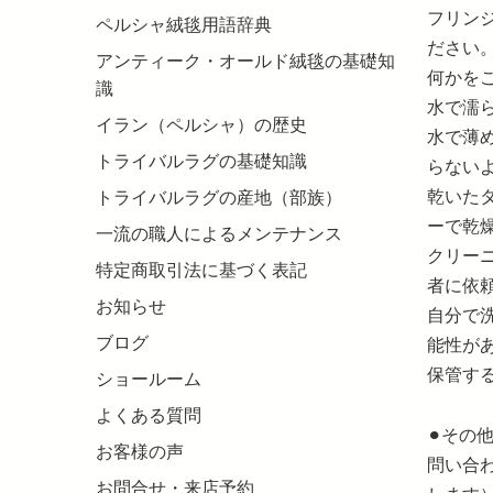
フリン
ペルシャ絨毯用語辞典
ださい
アンティーク・オールド絨毯の基礎知
何かを
識
水で濡
イラン（ペルシャ）の歴史
水で薄
トライバルラグの基礎知識
らない
乾いた
トライバルラグの産地（部族）
ーで乾
一流の職人によるメンテナンス
クリー
特定商取引法に基づく表記
者に依
お知らせ
自分で
ブログ
能性が
保管す
ショールーム
よくある質問
⚫︎そ
お客様の声
問い合
お問合せ・来店予約