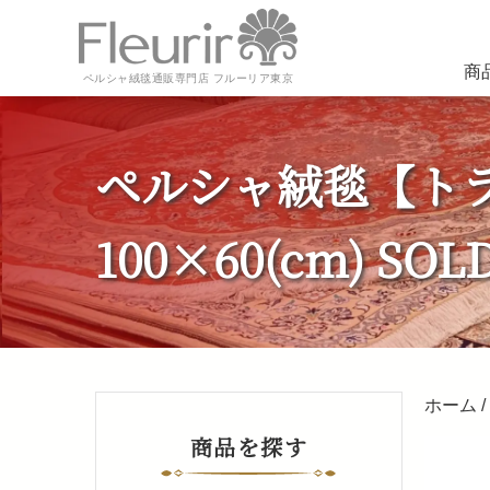
商
ペルシャ絨毯通販専門店 フルーリア東京
ペルシャ絨毯【トラ
100×60(cm) SOL
ホーム
/
商品を探す