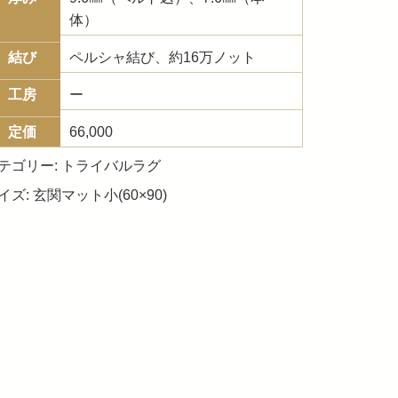
体）
結び
ペルシャ結び、約16万ノット
工房
ー
定価
66,000
テゴリー:
トライバルラグ
イズ:
玄関マット小(60×90)