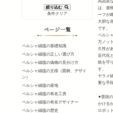
高品質
絞り込む
は、遊
条件クリア
ーフが
大胆な
ページ一覧
です。
ペルシャ
万ノッ
ペルシャ絨毯の基礎知識
久性が
ペルシャ絨毯の正しい選び方
近代化
統を守
ペルシャ絨毯の偽物の見分け方
す。
ペルシャ絨毯の文様（図柄、デザイ
ヤラメ
ン）
要な手
ペルシャ絨毯の産地
ペルシャ絨毯の有名工房
⚫︎普
ペルシャ絨毯の有名デザイナー
かける
ロボッ
ペルシャ絨毯の歴史