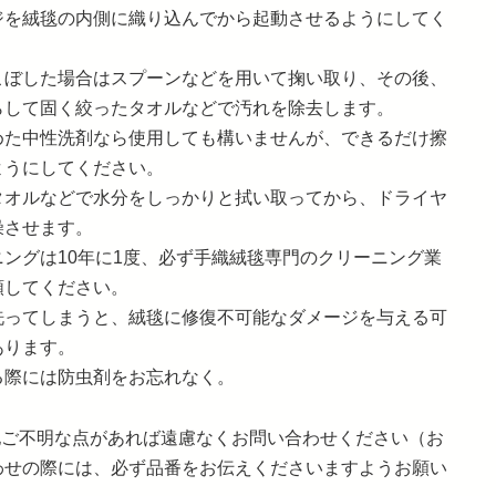
ジを絨毯の内側に織り込んでから起動させるようにしてく
。
こぼした場合はスプーンなどを用いて掬い取り、その後、
らして固く絞ったタオルなどで汚れを除去します。
めた中性洗剤なら使用しても構いませんが、できるだけ擦
ようにしてください。
タオルなどで水分をしっかりと拭い取ってから、ドライヤ
燥させます。
ニングは10年に1度、必ず手織絨毯専門のクリーニング業
頼してください。
洗ってしまうと、絨毯に修復不可能なダメージを与える可
あります。
る際には防虫剤をお忘れなく。
の他ご不明な点があれば遠慮なくお問い合わせください（お
わせの際には、必ず品番をお伝えくださいますようお願い