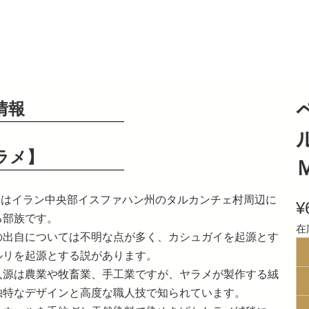
情報
ラメ】
Ｍ
ラメはイラン中央部イスファハン州のタルカンチェ村周辺に
¥
る部族です。
在
の出自については不明な点が多く、カシュガイを起源とす
ルリを起源とする説があります。
入源は農業や牧畜業、手工業ですが、ヤラメが製作する絨
独特なデザインと高度な職人技で知られています。